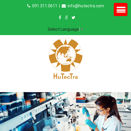
091.311.0611
|
info@hutectra.com
Select Language
▼